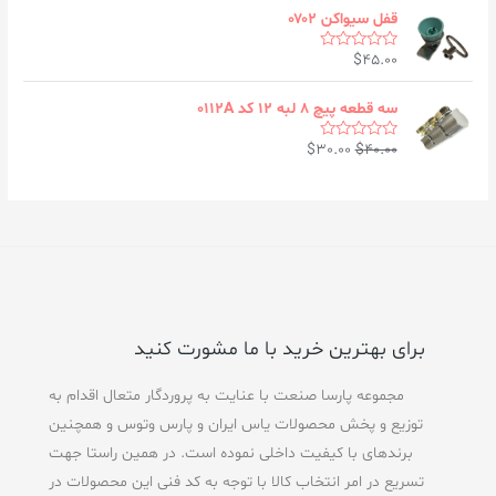
t
o
e
قفل سیواکن ۰۷۰۲
f
d
5
0
$
45.00
o
R
u
a
t
t
o
e
سه قطعه پیچ ۸ لبه ۱۲ کد ۰۱۱۲A
f
d
5
0
$
30.00
$
40.00
o
R
u
a
t
t
o
e
f
d
5
0
o
u
t
o
f
5
برای بهترین خرید با ما مشورت کنید
مجموعه پارسا صنعت با عنایت به پروردگار متعال اقدام به
توزیع و پخش محصولات یاس ایران و پارس وتوس و همچنین
برندهای با کیفیت داخلی نموده است. در همین راستا جهت
تسریع در امر انتخاب کالا با توجه به کد فنی این محصولات در