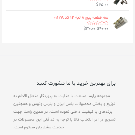
0
$
45.00
o
R
u
a
t
t
o
e
سه قطعه پیچ ۸ لبه ۱۲ کد ۰۱۱۲A
f
d
5
0
$
30.00
$
40.00
o
R
u
a
t
t
o
e
f
d
5
0
o
u
t
o
f
5
برای بهترین خرید با ما مشورت کنید
مجموعه پارسا صنعت با عنایت به پروردگار متعال اقدام به
توزیع و پخش محصولات یاس ایران و پارس وتوس و همچنین
برندهای با کیفیت داخلی نموده است. در همین راستا جهت
تسریع در امر انتخاب کالا با توجه به کد فنی این محصولات در
خدمت مشتریان محترم است.