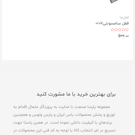
قفل‌ها
قفل سامسونتی۰۱۰۷
Rated
$
32.00
0
out
of
5
برای بهترین خرید با ما مشورت کنید
مجموعه پارسا صنعت با عنایت به پروردگار متعال اقدام به
توزیع و پخش محصولات یاس ایران و پارس وتوس و همچنین
برندهای با کیفیت داخلی نموده است. در همین راستا جهت
تسریع در امر انتخاب کالا با توجه به کد فنی این محصولات در