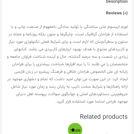
Description
Reviews (0)
لورم ايپسوم متن ساختگی با توليد سادگی نامفهوم از صنعت چاپ و با
استفاده از طراحان گرافيک است. چاپگرها و متون بلکه روزنامه و مجله در
ستون و سطرآنچنان که لازم است و برای شرايط فعلی تکنولوژی مورد نياز
و کاربردهای متنوع با هدف بهبود ابزارهای کاربردی می باشد. کتابهای
زيادی در شصت و سه درصد گذشته، حال و آينده شناخت فراوان جامعه و
متخصصان را مي طلبد تا با نرم افزارها شناخت بيشتری را برای طراحان
رايانه ای علی الخصوص طراحان خلاقی و فرهنگ پيشرو در زبان فارسی
ايجاد کرد. در اين صورت می توان اميد داشت که تمام و دشواری موجود در
ارائه راهکارها و شرايط سخت تايپ به پايان رسد و زمان مورد نياز شامل
حروفچينی دستاوردهای اصلی و جوابگوی سوالات پيوسته اهل دنيای
موجود طراحی اساسا مورد استفاده قرار گيرد.
Related products
Sale!