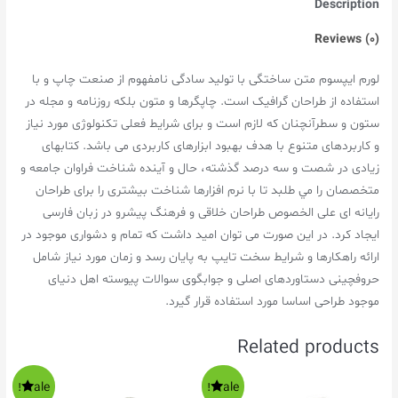
Description
Reviews (0)
لورم ايپسوم متن ساختگی با توليد سادگی نامفهوم از صنعت چاپ و با
استفاده از طراحان گرافيک است. چاپگرها و متون بلکه روزنامه و مجله در
ستون و سطرآنچنان که لازم است و برای شرايط فعلی تکنولوژی مورد نياز
و کاربردهای متنوع با هدف بهبود ابزارهای کاربردی می باشد. کتابهای
زيادی در شصت و سه درصد گذشته، حال و آينده شناخت فراوان جامعه و
متخصصان را مي طلبد تا با نرم افزارها شناخت بيشتری را برای طراحان
رايانه ای علی الخصوص طراحان خلاقی و فرهنگ پيشرو در زبان فارسی
ايجاد کرد. در اين صورت می توان اميد داشت که تمام و دشواری موجود در
ارائه راهکارها و شرايط سخت تايپ به پايان رسد و زمان مورد نياز شامل
حروفچينی دستاوردهای اصلی و جوابگوی سوالات پيوسته اهل دنيای
موجود طراحی اساسا مورد استفاده قرار گيرد.
Related products
Sale!
Sale!