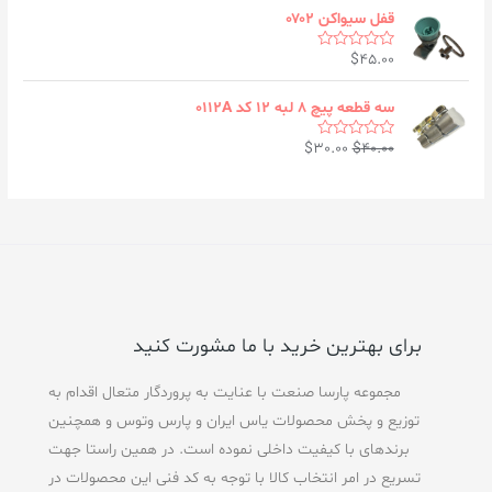
t
o
e
قفل سیواکن ۰۷۰۲
f
d
5
0
$
45.00
o
R
u
a
t
t
o
e
سه قطعه پیچ ۸ لبه ۱۲ کد ۰۱۱۲A
f
d
5
0
$
30.00
$
40.00
o
R
u
a
t
t
o
e
f
d
5
0
o
u
t
o
f
5
برای بهترین خرید با ما مشورت کنید
مجموعه پارسا صنعت با عنایت به پروردگار متعال اقدام به
توزیع و پخش محصولات یاس ایران و پارس وتوس و همچنین
برندهای با کیفیت داخلی نموده است. در همین راستا جهت
تسریع در امر انتخاب کالا با توجه به کد فنی این محصولات در