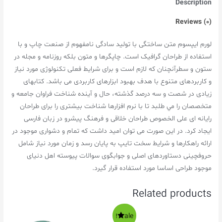
Description
Reviews (0)
لورم ايپسوم متن ساختگی با توليد سادگی نامفهوم از صنعت چاپ و با
استفاده از طراحان گرافيک است. چاپگرها و متون بلکه روزنامه و مجله در
ستون و سطرآنچنان که لازم است و برای شرايط فعلی تکنولوژی مورد نياز
و کاربردهای متنوع با هدف بهبود ابزارهای کاربردی می باشد. کتابهای
زيادی در شصت و سه درصد گذشته، حال و آينده شناخت فراوان جامعه و
متخصصان را مي طلبد تا با نرم افزارها شناخت بيشتری را برای طراحان
رايانه ای علی الخصوص طراحان خلاقی و فرهنگ پيشرو در زبان فارسی
ايجاد کرد. در اين صورت می توان اميد داشت که تمام و دشواری موجود در
ارائه راهکارها و شرايط سخت تايپ به پايان رسد و زمان مورد نياز شامل
حروفچينی دستاوردهای اصلی و جوابگوی سوالات پيوسته اهل دنيای
موجود طراحی اساسا مورد استفاده قرار گيرد.
Related products
Sale!